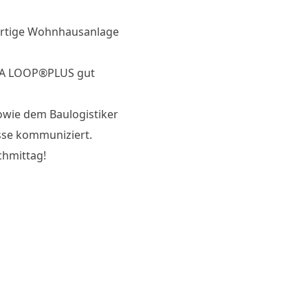
 fertige Wohnhausanlage
IMA LOOP®PLUS gut
owie dem Baulogistiker
sse kommuniziert.
chmittag!