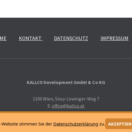
ME
KONTAKT
DATENSCHUTZ
IMPRESSUM
KALLCO Development GmbH & Co KG
1100 Wien, Sissy-Löwinger-Weg 7
E:
office@kallco.at
T:
+43/1/54625-0
o-Website stimmen Sie der
Datenschutzerklärung
zu.
AKZEPTIER