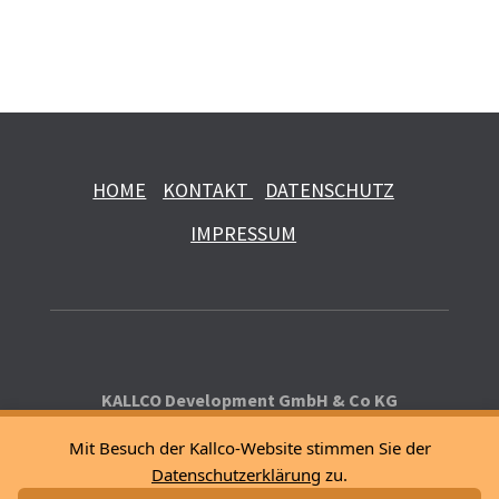
HOME
KONTAKT
DATENSCHUTZ
IMPRESSUM
KALLCO Development GmbH & Co KG
Mit Besuch der Kallco-Website stimmen Sie der
1100 Wien, Sissy-Löwinger-Weg 7
Datenschutzerklärung
zu.
E:
office@kallco.at