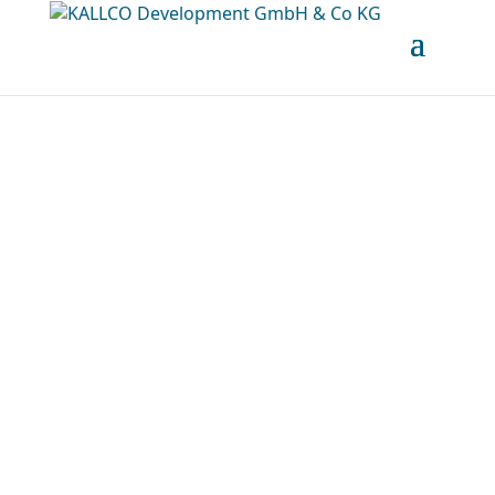
Top: A.38  ● LUMINA im 
Hausfeld²² ● Unbefristet ● 
Termin online buchen: 
www.hausfeld22.at/lumina
Download Exposé