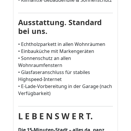
• Klimafitte Gebäudehülle & Sonnenschutz
Ausstattung. Standard
bei uns.
• Echtholzparkett in allen Wohnräumen
• Einbauküche mit Markengeräten
• Sonnenschutz an allen
Wohnraumfenstern
• Glasfaseranschluss für stabiles
Highspeed-Internet
• E-Lade-Vorbereitung in der Garage (nach
Verfügbarkeit)
L E B E N S W E R T.
Die 15-Minuten-Stadt – alles da, ganz