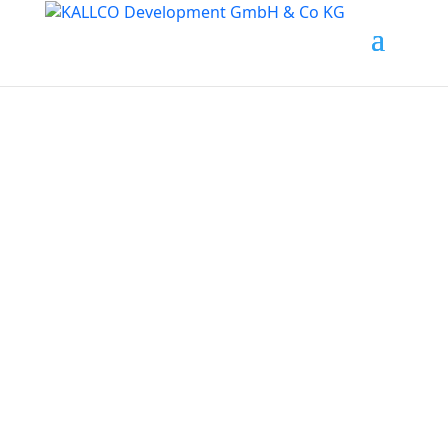
Unbefristete Neubau-
Mietwohnung im Oberen 
Hausfeld Top 1.25 | Termin 
online buchen: 
www.hausfeld22.at/nordlic
ht
Download Exposé