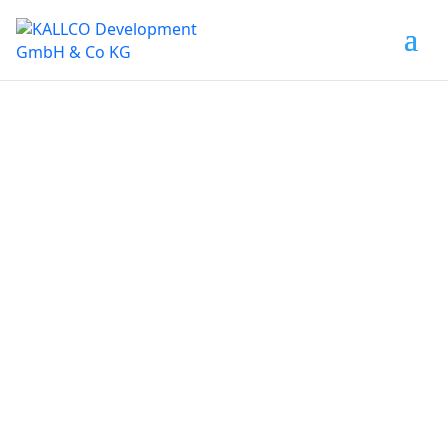
Unbefristete Neubau-
Mietwohnung im Oberen
Hausfeld Top 2.43 | Termin
online buchen:
www.hausfeld22.at/nordlic
ht
Download Exposé