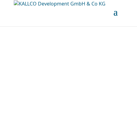
Unbefristete Neubau-
Mietwohnung im Oberen 
Hausfeld Top 2.48 | Termin 
online buchen: 
www.hausfeld22.at/nordlic
ht
Download Exposé