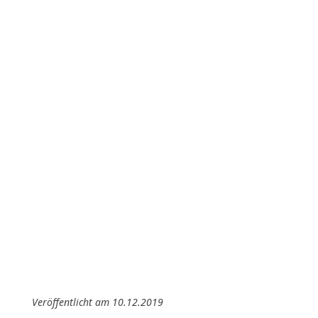
Projektpartnerschaft besiegelt, wobei sich
Value One als Grundeigentümer für
Projektentwicklung, Finanzierung und
Verwertung verantwortlich zeichnet. Bei der
Umsetzung wird auf […]
Home
News
Value One und Kallco starten ein Pilotprojekt
Veröffentlicht am 10.12.2019