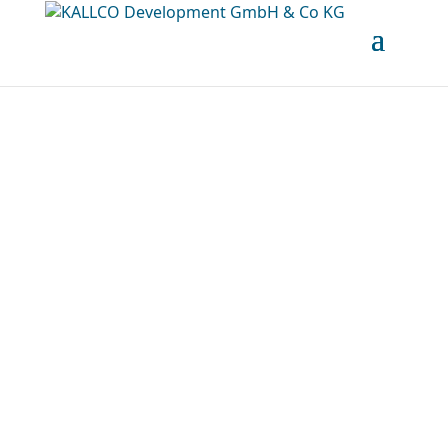
Value One und Kallco 
starten ein Pilotprojekt
Gleichermaßen bekannt und ausgezeichnet für
die erfolgreiche Realisierung von besonders
anspruchsvollen sowie innovativen
Stadtentwicklungs- und Immobilienprojekten,
werden Value One und Kallco in Zukunft
zusammenarbeiten. Am 10. Dezember 2019
wurde das erste Vorhaben in Form einer